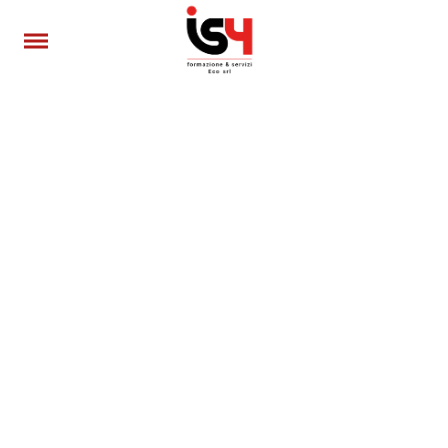
Accettazione e gestione Cookie per il
nostro sito
Questo sito fa uso di cookie tecnici per garantire il
servizio base e cookie di terze parti per migliorare
l’esperienza di navigazione degli utenti e per raccogliere
informazioni sull’utilizzo del sito stesso.
Prima di proseguire la navigazione può scegliere
liberamente se accettare o non accettare i cookie di
terze parti.
Visualizza termini e condizioni
Preferenze Cookie
oppure
Accetta tutti
Non accetto