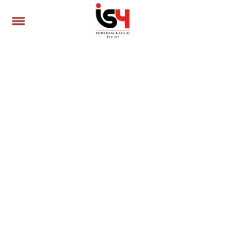
Accettazione e gestione Cookie per il
nostro sito
Questo sito fa uso di cookie tecnici per garantire il
servizio base e cookie di terze parti per migliorare
l’esperienza di navigazione degli utenti e per raccogliere
informazioni sull’utilizzo del sito stesso.
Prima di proseguire la navigazione può scegliere
liberamente se accettare o non accettare i cookie di
terze parti.
Visualizza termini e condizioni
Preferenze Cookie
oppure
Accetta tutti
Non accetto