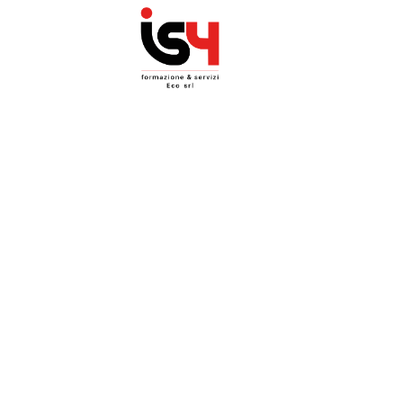
Accettazione e gestione Cook
nostro sito
Questo sito fa uso di cookie tecnici per garantire il servizio 
per migliorare l’esperienza di navigazione degli utenti e per
sull’utilizzo del sito stesso.
Prima di proseguire la navigazione può scegliere liberamen
accettare i cookie di terze parti.
Visualizza termini e condizioni
Preferenze Cooki
oppure
Accetta tutti
Non accetto